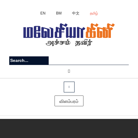
EN
BM
中文
தமிழ்
விளம்பரம்