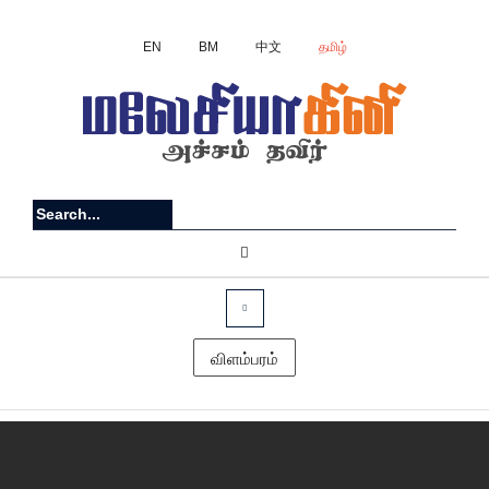
EN
BM
中文
தமிழ்
விளம்பரம்