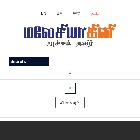
EN
BM
中文
தமிழ்
விளம்பரம்