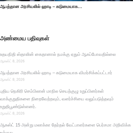
ஆபத்தான அரசியலில் ஹாடி – கடுமையாக…
அண்மைய பதிவுகள்
உதயநிதி ஸ்தாலின் கைதானால் நமக்கு ஏதும் ஆகப்போவதில்லை
ஆகஸ்ட் 8, 2026
ஆபத்தான அரசியலில் ஹாடி – கடுமையாக விமர்சிக்கப்பட்டார்
ஆகஸ்ட் 8, 2026
புதிய நெகிரி செம்பிலான் மாநில செயற்குழு உறுப்பினர்கள்
வாக்குறுதிகளை நிறைவேற்றவும், வளர்ச்சியை வலுப்படுத்தவும்
உறுதிபூண்டுள்ளனர்.
ஆகஸ்ட் 8, 2026
ஆகஸ்ட் 15 அன்று மலாக்கா தேர்தல் வேட்பாளர்களை பெர்சமா அறிவிக்க
உள்ளது.