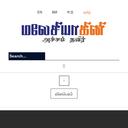
EN
BM
中文
தமிழ்
விளம்பரம்