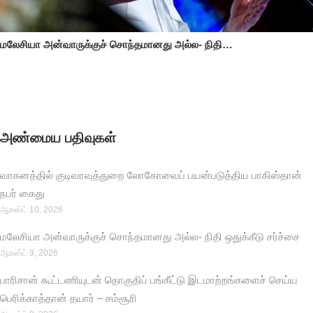
மலேசியா அன்வாருக்குச் சொந்தமானது அல்ல- நிதி…
அண்மைய பதிவுகள்
வாகனத்தில் குடிவரவுத்துறை லோகோவைப் பயன்படுத்திய பாகிஸ்தான்
நபர் கைது
ஆகஸ்ட் 10, 2026
மலேசியா அன்வாருக்குச் சொந்தமானது அல்ல- நிதி ஒதுக்கீடு சர்ச்சை
ஆகஸ்ட் 9, 2026
பாரிசான் கூட்டணியுடன் தொகுதிப் பங்கீட்டு இடமாற்றங்களைச் செய்ய
பெரிக்காத்தான் தயார் – சம்சூரி