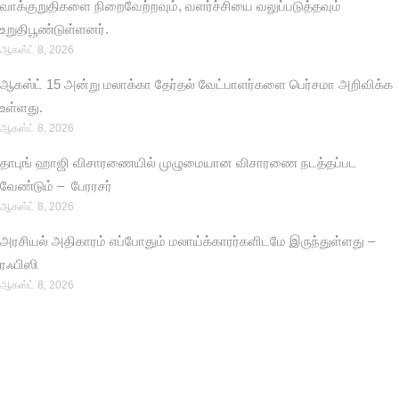
வாக்குறுதிகளை நிறைவேற்றவும், வளர்ச்சியை வலுப்படுத்தவும்
உறுதிபூண்டுள்ளனர்.
ஆகஸ்ட் 8, 2026
ஆகஸ்ட் 15 அன்று மலாக்கா தேர்தல் வேட்பாளர்களை பெர்சமா அறிவிக்க
உள்ளது.
ஆகஸ்ட் 8, 2026
தாபுங் ஹாஜி விசாரணையில் முழுமையான விசாரணை நடத்தப்பட
வேண்டும் – பேரரசர்
ஆகஸ்ட் 8, 2026
அரசியல் அதிகாரம் எப்போதும் மலாய்க்காரர்களிடமே இருந்துள்ளது –
ரஃபிஸி
ஆகஸ்ட் 8, 2026