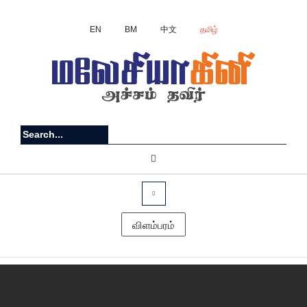
EN
BM
中文
தமிழ்
விளம்பரம்